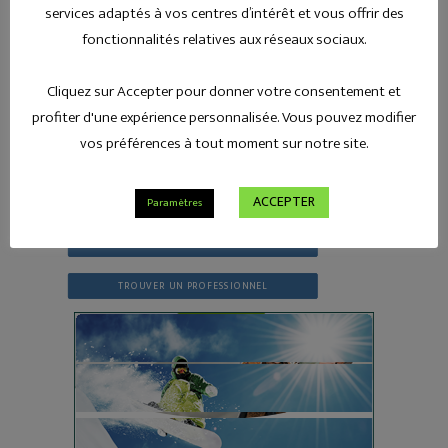
services adaptés à vos centres d’intérêt et vous offrir des
fonctionnalités relatives aux réseaux sociaux.
ESPACE CLIENT CRELAN
Cliquez sur Accepter pour donner votre consentement et
profiter d'une expérience personnalisée. Vous pouvez modifier
ESPACE CLIENT ASSURANCES
vos préférences à tout moment sur notre site.
ESPACE CLIENT ÉPARGNES
ACCEPTER
Paramètres
TARIFICATION EN LIGNE
DÉCLARER UN SINISTRE
TROUVER UN PROFESSIONNEL