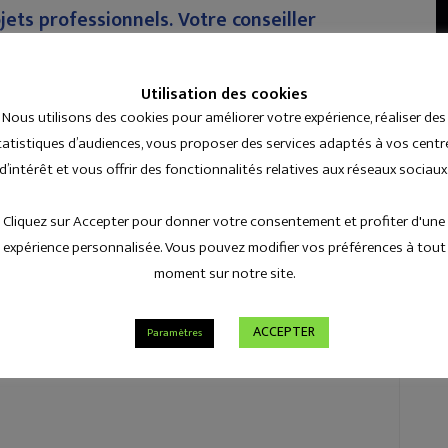
jets professionnels. Votre conseiller
re entreprise afin de vous fournir le
 de vos objectifs !
Utilisation des cookies
Nous utilisons des cookies pour améliorer votre expérience, réaliser des
tatistiques d’audiences, vous proposer des services adaptés à vos centr
ntreprise, comme l’acquisition d’un fichier clients.
d’intérêt et vous offrir des fonctionnalités relatives aux réseaux sociaux
e, des solutions de stockage ou une chaîne de production.
Cliquez sur Accepter pour donner votre consentement et profiter d'une
dre pour financer un besoin, il présente bien des avantages :
expérience personnalisée. Vous pouvez modifier vos préférences à tout
moment sur notre site.
 de Charleroi.
eut être comprise entre 6 et 120 mois pour calquer
oursement de votre prêt.
ACCEPTER
Paramètres
s, les intérêts sont déductibles de vos impôts professionnels car ils
professionnels.