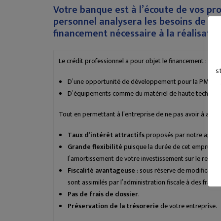
Votre banque est à l’écoute de vos pro
personnel analysera les besoins de vot
financement nécessaire à la réalisation
Le crédit professionnel a pour objet le financement :
s
D’une opportunité de développement pour la PME ou l’e
D’équipements comme du matériel de haute technologi
Tout en permettant à l’entreprise de ne pas avoir à atten
Taux d’intérêt attractifs
proposés par notre agence
Grande flexibilité
puisque la durée de cet emprunt p
l’amortissement de votre investissement sur le remb
Fiscalité avantageuse
: sous réserve de modification
sont assimilés par l’administration fiscale à des frais 
Pas de frais de dossier
.
Préservation de la trésorerie
de votre entreprise.