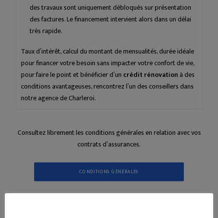
des travaux sont uniquement débloqués sur présentation
des factures. Le financement intervient alors dans un délai
très rapide.
Taux d’intérêt, calcul du montant de mensualités, durée idéale
pour financer votre besoin sans impacter votre confort de vie,
pour faire le point et bénéficier d’un
crédit rénovation
à des
conditions avantageuses, rencontrez l’un des conseillers dans
notre agence de Charleroi.
Consultez librement les conditions générales en relation avec vos
contrats d’assurances.
CONDITIONS GÉNÉRALES