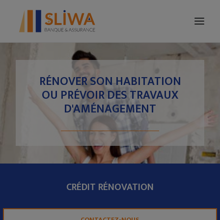
VOTRE FAMILLE
RÉNOVER SON HABITATION
VOTRE ENTREPRISE
OU PRÉVOIR DES TRAVAUX
ÉPARGNE
D'AMÉNAGEMENT
CRÉDIT
TARIFICATION
CONTACT
CRÉDIT RÉNOVATION
CONTACTEZ-NOUS