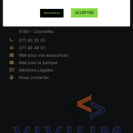
ACCEPTER
Paramètres
INFORMATIONS LÉGALES
Rue du Général de Gaulle, 41
6180 – Courcelles
071 45 25 35
071 46 46 01
Mail pour vos assurances
Mail pour la banque
Mentions Légales
Nous contacter