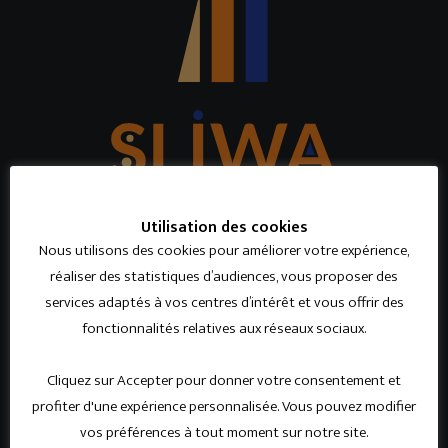
Utilisation des cookies
INFORMATIONS JURIDIQUES
Nous utilisons des cookies pour améliorer votre expérience,
BE 0476 460 634
réaliser des statistiques d’audiences, vous proposer des
FSMA : 049 662 cBA
services adaptés à vos centres d’intérêt et vous offrir des
Conditions Générales
fonctionnalités relatives aux réseaux sociaux.
Compagnies partenaires
Informations Générales
Cliquez sur Accepter pour donner votre consentement et
Politiques internes
profiter d'une expérience personnalisée. Vous pouvez modifier
Informations juridiques
vos préférences à tout moment sur notre site.
Confidentialité RGPD