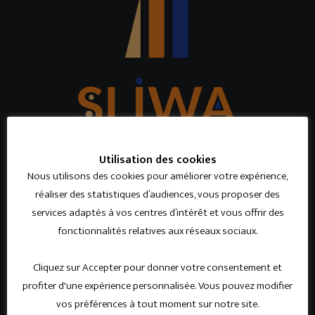
Utilisation des cookies
INFORMATIONS JURIDIQUES
Nous utilisons des cookies pour améliorer votre expérience,
BE 0476 460 634
réaliser des statistiques d’audiences, vous proposer des
FSMA : 049 662 cBA
services adaptés à vos centres d’intérêt et vous offrir des
Conditions Générales
fonctionnalités relatives aux réseaux sociaux.
Compagnies partenaires
Informations Générales
Cliquez sur Accepter pour donner votre consentement et
Politiques internes
profiter d'une expérience personnalisée. Vous pouvez modifier
Informations juridiques
vos préférences à tout moment sur notre site.
Confidentialité RGPD