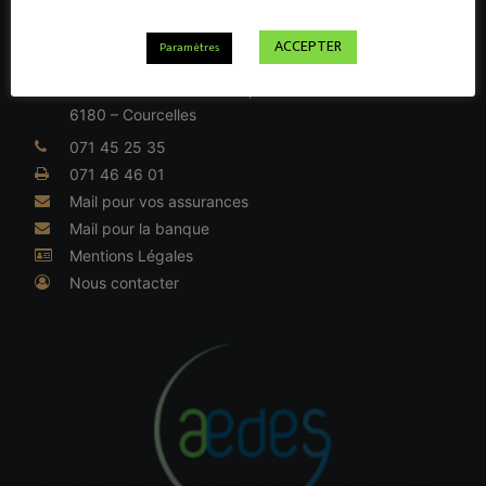
ACCEPTER
Paramètres
INFORMATIONS LÉGALES
Rue du Général de Gaulle, 41
6180 – Courcelles
071 45 25 35
071 46 46 01
Mail pour vos assurances
Mail pour la banque
Mentions Légales
Nous contacter