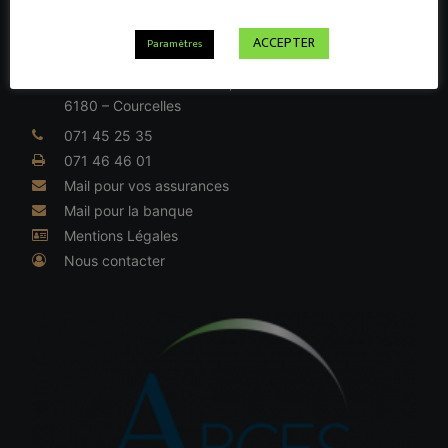
ACCEPTER
Paramètres
INFORMATIONS LÉGALES
Rue du Général de Gaulle, 41
6180 – Courcelles
071 45 25 35
071 46 46 01
Mail pour vos assurances
Mail pour la banque
Mentions Légales
Nous contacter